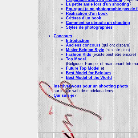
La petite amie lors d'un shooting
?
Pourquoi je ne photographie pas de fi
Réalisation d'un book
Critères d'un book
Comment se déroule un shooting
Styles de photographies
Concours
Introduction
Anciens concours
(qui ont disparu)
Mister Belgian Style
(n'existe plus)
Fashion Kids
(existe peut être encore)
Top Model
(Belgique, Europe, et maintenant Interna
Future Top Model
et
Best Model for Belgium
Best Model of the World
Inscrivez-vous pour un shooting photo
sur le site web de modelacademy
Qui suis-je
?