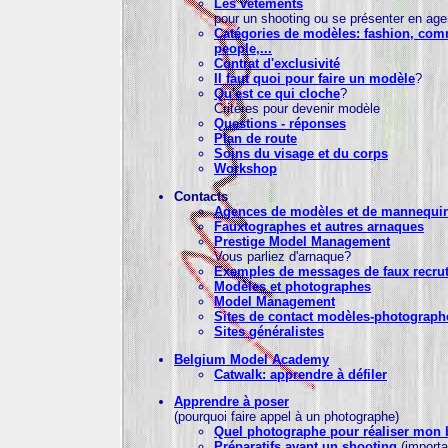
Les vêtements
pour un shooting ou se présenter en ag
Catégories de modèles: fashion, com
people,...
Contrat d'exclusivité
Il faut quoi pour faire un modèle
?
Qu'est ce qui cloche
?
Critères pour devenir modèle
Questions - réponses
Plan de route
Soins du visage et du corps
Workshop
Contacts
Agences de modèles et de mannequi
Fauxtographes et autres arnaques
Prestige Model Management
Vous parliez d'arnaque?
Exemples de messages de faux recru
Modèles et photographes
Model Management
Sites de contact modèles-photograph
Sites généralistes
Belgium Model Academy
Catwalk: apprendre à défiler
Apprendre à poser
(pourquoi faire appel à un photographe)
Quel photographe pour réaliser mon
Préparatifs avant un shooting
(importa