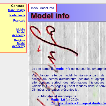
Contact
Index Model Info
Marc Doigny
Model info
Nederlands
Français
Mobile
Model
Academy
Belgium
Model
Academy
Le site actuel de
modelinfo
conçu pour les smartpho
Voici l'ancien site de modelinfo réalisé à partir de
adapté aux écrans d'ordinateurs (desktop et laptop).
site contient surtout des informations historiques
valables...). Les pages qui sont reprises dans le nouv
éliminées des pages présentes ici.
Modèles et mannequins
Model 3.0
(en 2019)
Contrats: droits à l'image et droits d'